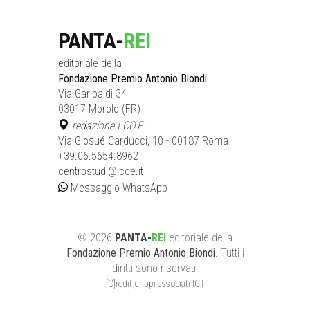
PANTA-
REI
editoriale della
Fondazione Premio Antonio Biondi
Via Garibaldi 34
03017 Morolo (FR)
redazione I.CO.E.
Via Giosué Carducci, 10 - 00187 Roma
+39.06.5654.8962
centrostudi@icoe.it
Messaggio WhatsApp
©
2026
PANTA-
REI
editoriale
della
Fondazione Premio Antonio Biondi
. Tutti i
diritti sono riservati.
[C]redit grippi associati ICT