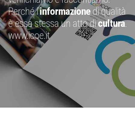
Perché l'
informazione
di qualità
è essa stessa un atto di
cultura
.
www.icoe.it