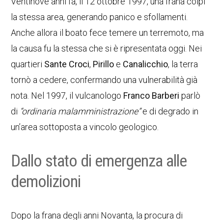
Ventinove anni fa, il 12 ottobre 1997, una frana colpì
la stessa area, generando panico e sfollamenti.
Anche allora il boato fece temere un terremoto, ma
la causa fu la stessa che si è ripresentata oggi. Nei
quartieri
Sante Croci
,
Pirillo
e
Canalicchio
, la terra
tornò a cedere, confermando una vulnerabilità già
nota. Nel 1997, il vulcanologo
Franco Barberi
parlò
di
“ordinaria malamministrazione”
e di degrado in
un’area sottoposta a vincolo geologico.
Dallo stato di emergenza alle
demolizioni
Dopo la frana degli anni Novanta, la procura di