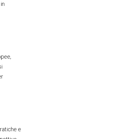
 in
opee,
si
er
ratiche e