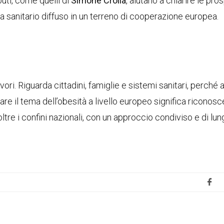
buti, come quelli di
Simone Crolla
, aiutano a chiarire le pro
ma sanitario diffuso in un terreno di cooperazione europea.
ori. Riguarda cittadini, famiglie e sistemi sanitari, perché 
are il tema dell’obesità a livello europeo significa riconosc
tre i confini nazionali, con un approccio condiviso e di lu