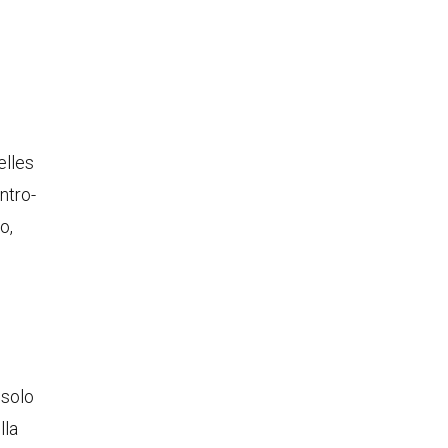
elles
ntro-
o,
 solo
lla