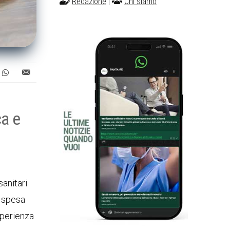
Redazione
|
Chi siamo
ca e
sanitari
a spesa
esperienza