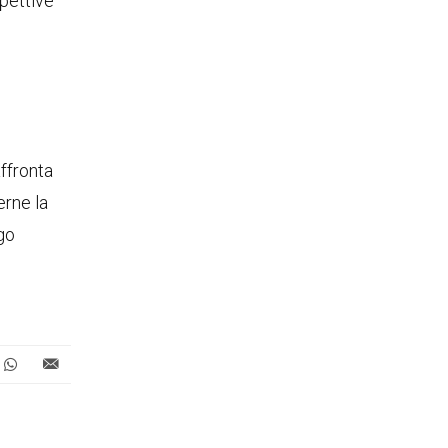
spettive
affronta
erne la
ngo