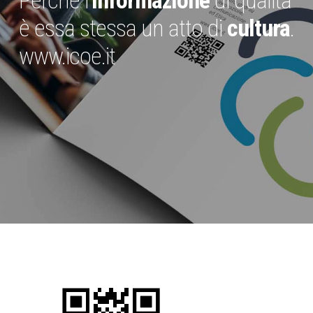
è essa stessa un atto di
cultura
.
www.icoe.it