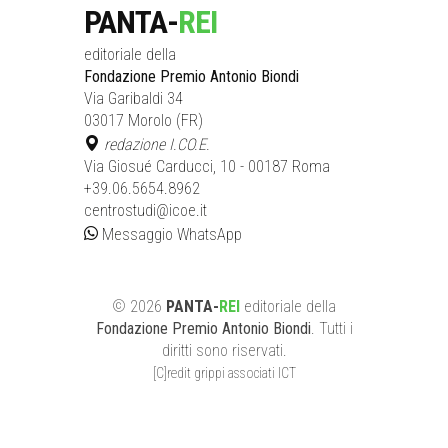
PANTA-
REI
editoriale della
Fondazione Premio Antonio Biondi
Via Garibaldi 34
03017 Morolo (FR)
redazione I.CO.E.
Via Giosué Carducci, 10 - 00187 Roma
+39.06.5654.8962
centrostudi@icoe.it
Messaggio WhatsApp
©
2026
PANTA-
REI
editoriale
della
Fondazione Premio Antonio Biondi
. Tutti i
diritti sono riservati.
[C]redit grippi associati ICT