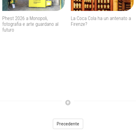
La Coca Cola ha un antenato a
Agenti IA e sicurezza, quando
Firenze?
l’autonomia diventa un rischio
concreto
Precedente