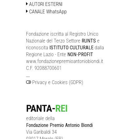
AUTORI ESTERNI
CANALE WhatsApp
Fondazione iscritta al Registro Unico
Nazionale del Terzo Settore
RUNTS
e
riconoscita
ISTITUTO CULTURALE
dalla
Regione Lazio - Ente
NON-PROFIT
www.fondazionepremioantoniobiondi.it
C.F. 92088700601
__
Privacy e Cookies (GDPR)
PANTA-
REI
editoriale della
Fondazione Premio Antonio Biondi
Via Garibaldi 34
03017 Morolo (FR)