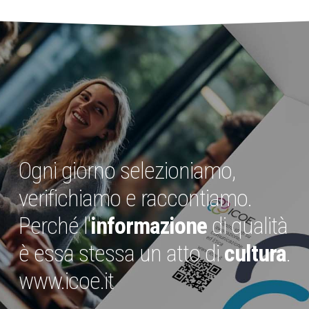
Ogni giorno selezioniamo,
verifichiamo e raccontiamo.
Perché l'
informazione
di qualità
è essa stessa un atto di
cultura
.
www.icoe.it