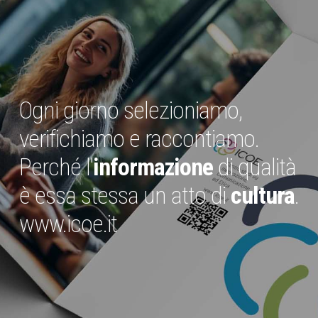
Ogni giorno selezioniamo,
verifichiamo e raccontiamo.
Perché l'
informazione
di qualità
è essa stessa un atto di
cultura
.
www.icoe.it