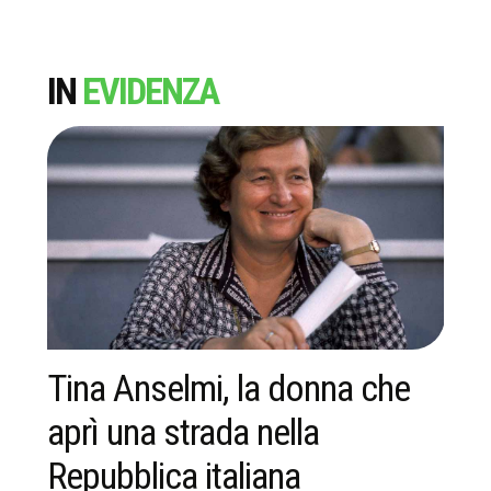
IN
EVIDENZA
Tina Anselmi, la donna che
C
aprì una strada nella
p
Repubblica italiana
c